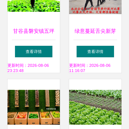
甘谷县磐安镇五坪
绿意蔓延舌尖新芽
设施菜基地 万亩蔬
都市芽苗菜种植与
查看详情
查看详情
菜迎来丰收季，科
健康生活新选择
更新时间：2026-08-06
更新时间：2026-08-06
23:23:48
11:16:07
技助农提质增效