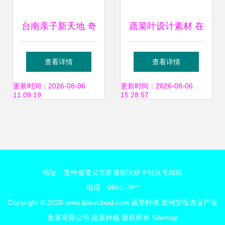
台南亲子新天地 奇
蔬菜叶设计素材 在
美食品幸福工厂让
蔬菜种植中寻找创
查看详情
查看详情
孩子玩出学习力与
意灵感
更新时间：2026-08-06
更新时间：2026-08-06
11:09:19
15:28:57
乐趣
地址：贵州省遵义市新蒲新区虾子社区毛坝组
电话：0851-78**
Copyright © 2026
www.ljdevcloud.com
蔬菜种植
贵州交投农业产业
发展有限公司
蔬菜种植
版权所有
Sitemap